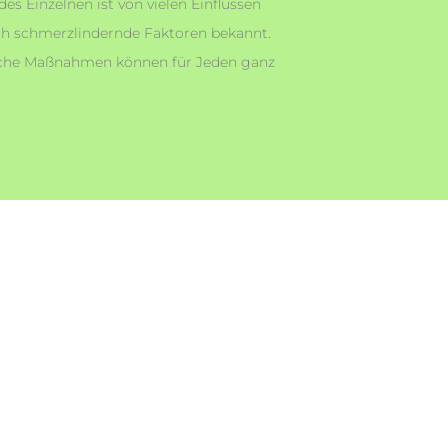
s Einzelnen ist von vielen Einflüssen
ch schmerzlindernde Faktoren bekannt.
reiche Maßnahmen können für Jeden ganz