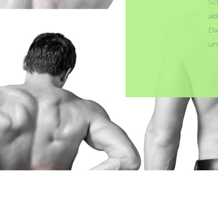
Sc
ab
Di
un