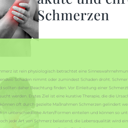
Schmerzen
hmerz ist rein physiologisch betrachtet eine Sinneswahrnehmu
gendwo Schaden nimmt oder zumindest Schaden droht. Schmerz
d sollten daher Beachtung finden. Vor Einleitung einer Schmer
sucht werden. Erstes Ziel ist eine kurative Therapie, die die Ursa
 können oft durch gezielte Maßnahmen Schmerzen gelindert wer
ch in unterschiedliche Arten/Formen einteilen und können so unt
doch jede Art von Schmerz belastend, die Lebensqualität wird 