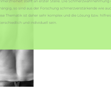
hmerzfreiheit steht an erster Stelle. Die Schmerzwahrnehmung de
hängig, so sind aus der Forschung schmerzverstärkende wie au
ese Thematik ist daher sehr komplex und die Lösung bzw. hilf
terschiedlich und individuell sein.